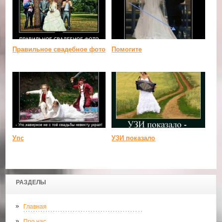
Правильное свадебное фото
Помогите
Упс
УЗИ показало
РАЗДЕЛЫ
Главная
Про нас