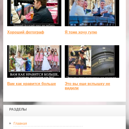
Хороший фотограф
Я тоже хочу гулю
Вам как нравится больше
Это вы еще вспышку не
видили
РАЗДЕЛЫ
Главная