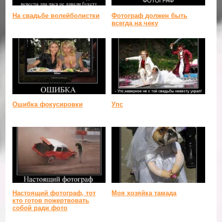
На свадьбе волейболистки
Фотограф должен быть
всегда на чеку
Ошибка фокусировки
Упс
Настоящий фотограф, тот
Моя хозяйка тамада
кто готов пожертвовать
собой ради фото