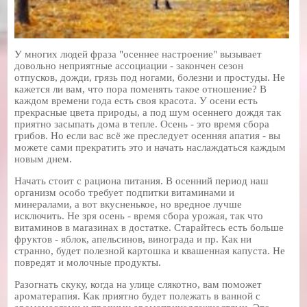
У многих людей фраза "осеннее настроение" вызывает
довольно неприятные ассоциации - закончен сезон
отпусков, дожди, грязь под ногами, болезни и простуды. Не
кажется ли вам, что пора поменять такое отношение? В
каждом времени года есть своя красота. У осени есть
прекрасные цвета природы, а под шум осеннего дождя так
приятно засыпать дома в тепле. Осень - это время сбора
грибов. Но если вас всё же преследует осенняя апатия - вы
можете сами прекратить это и начать наслаждаться каждым
новым днем.
Начать стоит с рациона питания. В осенний период наш
организм особо требует подпитки витаминами и
минералами, а вот вкусненькое, но вредное лучше
исключить. Не зря осень - время сбора урожая, так что
витаминов в магазинах в достатке. Старайтесь есть больше
фруктов - яблок, апельсинов, винограда и пр. Как ни
странно, будет полезной картошка и квашенная капуста. Не
повредят и молочные продукты.
Разогнать скуку, когда на улице слякотно, вам поможет
ароматерапия. Как приятно будет полежать в ванной с