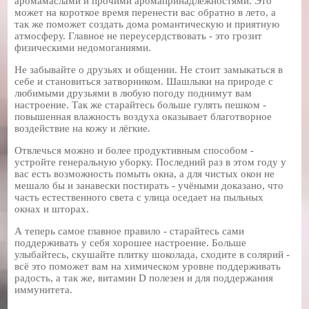
аромамаслами и прочими аромапринадлежностями. Это
может на короткое время перенести вас обратно в лето, а
так же поможет создать дома романтическую и приятную
атмосферу. Главное не переусердствовать - это грозит
физическими недомоганиями.
Не забывайте о друзьях и общении. Не стоит замыкаться в
себе и становиться затворником. Шашлыки на природе с
любимыми друзьями в любую погоду поднимут вам
настроение. Так же старайтесь больше гулять пешком -
повышенная влажность воздуха оказывает благотворное
воздействие на кожу и лёгкие.
Отвлечься можно и более продуктивным способом -
устройте генеральную уборку. Последний раз в этом году у
вас есть возможность помыть окна, а для чистых окон не
мешало бы и занавески постирать - учёными доказано, что
часть естественного света с улица оседает на пыльных
окнах и шторах.
А теперь самое главное правило - старайтесь сами
поддерживать у себя хорошее настроение. Больше
улыбайтесь, скушайте плитку шоколада, сходите в солярий -
всё это поможет вам на химическом уровне поддерживать
радость, а так же, витамин D полезен и для поддержания
иммунитета.