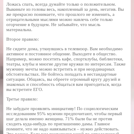
Ложась спать, всегда думайте только о положительном.
Выкиньте из головы весь, накопленный за день, негатив. Вы
же прекрасно понимаете, что прошлого не изменить, а
отрицательными мыслями можно навлечь себе только
огорчение в будущем. Не забывайте, что мысль
материальна.
Второе правило:
Не сидите дома, уткнувшись в телевизор. Вам необходимо
активное и постоянное общение. Выходите в общество.
Например, можно посетить кафе, спортклубы, библиотеки,
театры, клубы и многие другие кружки по интересам. Также
мужчину мечты можно встретить и при неординарных
обстоятельствах. Не бойтесь попадать в нестандартные
ситуации. Общаясь, вы обреете огромный кругу друзей и
знакомых и способность общаться вам пригодиться, когда
вы встретите ЕГО.
Третье правило:
Не забудьте проявлять инициативу! По социологическим
исследованиям 95% мужчин предпочитают, чтобы первый
шаг делала именно женщина. 71% были бы не против
сходить куда-нибудь по приглашению дамы. Главное
помните, что не надо навязываться – нужно действовать.
Это разное. Если вам понравился какой-то определенный