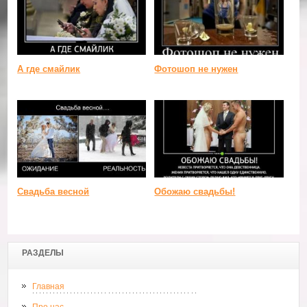
А где смайлик
Фотошоп не нужен
Свадьба весной
Обожаю свадьбы!
РАЗДЕЛЫ
Главная
Про нас