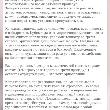
косметологами во время салонных процедур.
Замороженные зеленый чай, настой мяты или розовых
лепестков, ромашки, календулы подтягивает и разглаживает
кожу, проводя омолаживающую процедуру; уменьшает
мешки под глазами, устраняет припухлость век.
Холодная ванночка для рук поможет преодолеть сонливость
и взбодриться. Кубик льда из замороженного мятного чая за
щекой снимет напряжение, успокоит тошноту во время
стресса, критических дней, поможет заснуть. Ежедневные
утренние полоскания холодным зеленым чаем обеспечат
надежную защиту от вирусов и бактерий. Охлажденные
иглы при иглоукалывании в два раза усиливают воздействие
на биологически активные точки.
Распространенный сегодня косметический массаж жидким
азотом (температура которого во время процедуры
остается отрицательной) – это тоже криотерапия.
Когда говорят о профессиональном применении льда в
косметологии, имеют в виду крио электрофорез. Во время
этой процедуры специальный раствор с замороженными
медикаментами под действием тока низкой частоты
попадает внутрь клетки. Локально введенные медицинские
препараты воздействуют именно там, где это необходимо и
удерживаются в клетках 8-10 часов благодаря особой