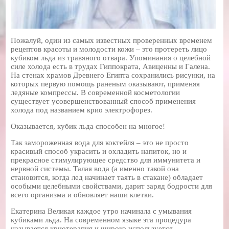
Пожалуй, один из самых известных проверенных временем
рецептов красоты и молодости кожи – это протереть лицо
кубиком льда из травяного отвара. Упоминания о целебной
силе холода есть в трудах Гиппократа, Авиценны и Галена.
На стенах храмов Древнего Египта сохранились рисунки, на
которых первую помощь раненым оказывают, применяя
ледяные компрессы. В современной косметологии
существует усовершенствованный способ применения
холода под названием крио электрофорез.
Оказывается, кубик льда способен на многое!
Так замороженная вода для коктейля – это не просто
красивый способ украсить и охладить напиток, но и
прекрасное стимулирующее средство для иммунитета и
нервной системы. Талая вода (а именно такой она
становится, когда лед начинает таять в стакане) обладает
особыми целебными свойствами, дарит заряд бодрости для
всего организма и обновляет наши клетки.
Екатерина Великая каждое утро начинала с умывания
кубиками льда. На современном языке эта процедура
называется криотерапия и широко используется