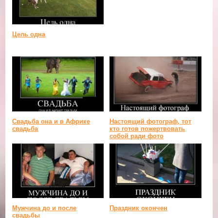
Цель одна
Свадьба она и в Африке
Настоящий фотограф, тот
свадьба
кто готов пожертвовать
собой ради фото
Мужчина до и после
Праздник окончен
свадьбы