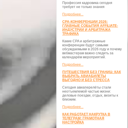
Профессия кадровика сегодня
требует не только знания
Подробнее...
CPA-КОНФЕРЕНЦИИ 2026:
ГЛАВНЫЕ СОБЫТИЯ AFFILIATE-
ИНДУСТРИИ И АРБИТРАЖА
ТРАФИКА
Какие CPA и арбитражные
конференции будут самыми
обсуждаемыми в 2026 году и почему
вебмастерам важно следить за
календарём мероприятий.
Подробнее...
ПУТЕШЕСТВИЯ БЕЗ ГРАНИЦ: КАК
ВЫБРАТЬ АВИАБИЛЕТЫ
ВЫГОДНО И БЕЗ СТРЕССА
Сегодня авиаперелёты стали
неотъемлемой частью жизни:
деловые поездки, отдых, визиты к
близким.
Подробнее...
КАК РАБОТАЕТ НАКРУТКА В
ТЕЛЕГРАМ: ГРАМОТНАЯ
НАСТРОЙКА