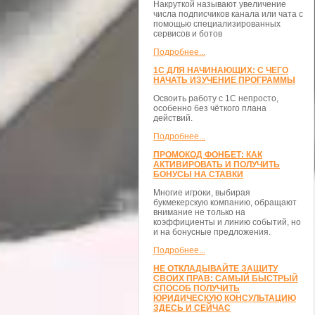
Накруткой называют увеличение
числа подписчиков канала или чата с
помощью специализированных
сервисов и ботов
Подробнее...
1С ДЛЯ НАЧИНАЮЩИХ: С ЧЕГО
НАЧАТЬ ИЗУЧЕНИЕ ПРОГРАММЫ
Освоить работу с 1С непросто,
особенно без чёткого плана
действий.
Подробнее...
ПРОМОКОД ФОНБЕТ: КАК
АКТИВИРОВАТЬ И ПОЛУЧИТЬ
БОНУСЫ НА СТАВКИ
Многие игроки, выбирая
букмекерскую компанию, обращают
внимание не только на
коэффициенты и линию событий, но
и на бонусные предложения.
Подробнее...
НЕ ОТКЛАДЫВАЙТЕ ЗАЩИТУ
СВОИХ ПРАВ: САМЫЙ БЫСТРЫЙ
СПОСОБ ПОЛУЧИТЬ
ЮРИДИЧЕСКУЮ КОНСУЛЬТАЦИЮ
ЗДЕСЬ И СЕЙЧАС