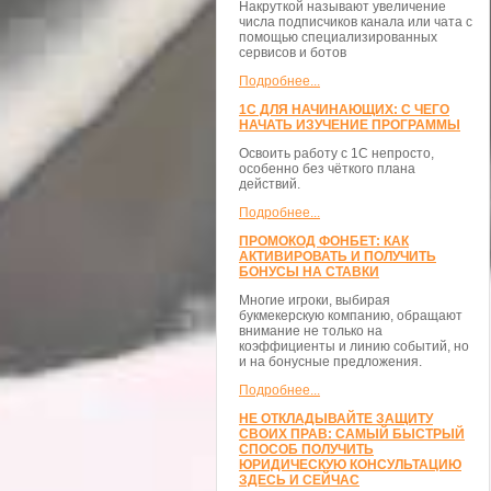
Накруткой называют увеличение
числа подписчиков канала или чата с
помощью специализированных
сервисов и ботов
Подробнее...
1С ДЛЯ НАЧИНАЮЩИХ: С ЧЕГО
НАЧАТЬ ИЗУЧЕНИЕ ПРОГРАММЫ
Освоить работу с 1С непросто,
особенно без чёткого плана
действий.
Подробнее...
ПРОМОКОД ФОНБЕТ: КАК
АКТИВИРОВАТЬ И ПОЛУЧИТЬ
БОНУСЫ НА СТАВКИ
Многие игроки, выбирая
букмекерскую компанию, обращают
внимание не только на
коэффициенты и линию событий, но
и на бонусные предложения.
Подробнее...
НЕ ОТКЛАДЫВАЙТЕ ЗАЩИТУ
СВОИХ ПРАВ: САМЫЙ БЫСТРЫЙ
СПОСОБ ПОЛУЧИТЬ
ЮРИДИЧЕСКУЮ КОНСУЛЬТАЦИЮ
ЗДЕСЬ И СЕЙЧАС