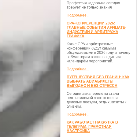
Профессия кадровика сегодня
требует не только знания
Подробнее...
CPA-КОНФЕРЕНЦИИ 2026:
ГЛАВНЫЕ СОБЫТИЯ AFFILIATE-
ИНДУСТРИИ И АРБИТРАЖА
ТРАФИКА
Какие CPA и арбитражные
конференции будут самыми
обсуждаемыми в 2026 году и почему
вебмастерам важно следить за
календарём мероприятий.
Подробнее...
ПУТЕШЕСТВИЯ БЕЗ ГРАНИЦ: КАК
ВЫБРАТЬ АВИАБИЛЕТЫ
ВЫГОДНО И БЕЗ СТРЕССА
Сегодня авиаперелёты стали
неотъемлемой частью жизни:
деловые поездки, отдых, визиты к
близким.
Подробнее...
КАК РАБОТАЕТ НАКРУТКА В
ТЕЛЕГРАМ: ГРАМОТНАЯ
НАСТРОЙКА