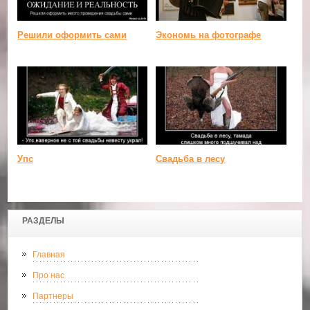
Решили оформить сами
Экономь на фотографе
Упс
Свадьба в лесу
РАЗДЕЛЫ
Главная
Про нас
Партнеры