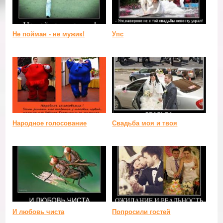
Не пойман - не мужик!
Упс
Народное голосование
Свадьба моя и твоя
И любовь чиста
Попросили гостей